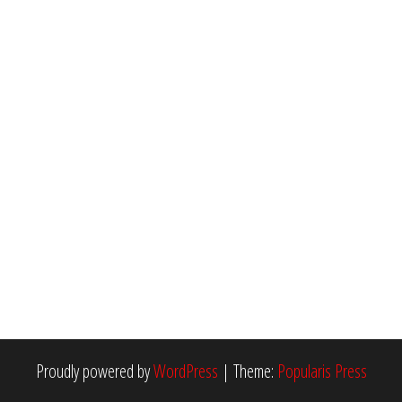
Proudly powered by
WordPress
|
Theme:
Popularis Press