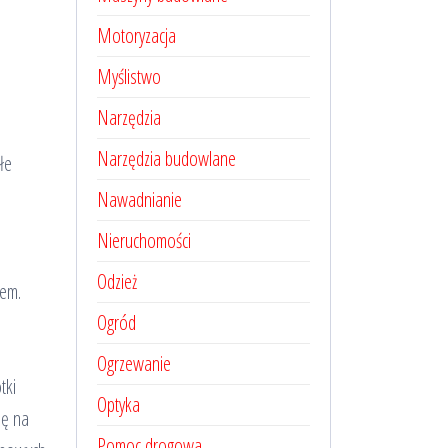
Motoryzacja
Myślistwo
Narzędzia
Narzędzia budowlane
łe
Nawadnianie
Nieruchomości
Odzież
iem.
Ogród
Ogrzewanie
tki
Optyka
ię na
Pomoc drogowa