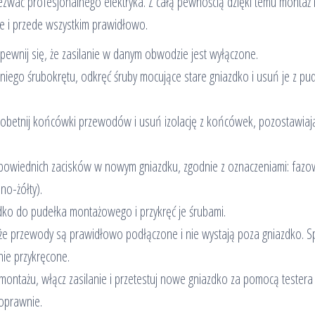
 wezwać profesjonalnego elektryka. Z całą pewnością dzięki temu monta
e i przede wszystkim prawidłowo.
pewnij się, że zasilanie w danym obwodzie jest wyłączone.
niego śrubokrętu, odkręć śruby mocujące stare gniazdko i usuń je z pu
, obetnij końcówki przewodów i usuń izolację z końcówek, pozostawiaj
powiednich zacisków w nowym gniazdku, zgodnie z oznaczeniami: fazo
ono-żółty).
ko do pudełka montażowego i przykręć je śrubami.
że przewody są prawidłowo podłączone i nie wystają poza gniazdko. 
nie przykręcone.
 montażu, włącz zasilanie i przetestuj nowe gniazdko za pomocą testera
poprawnie.