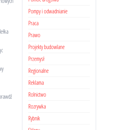
ż nowych
Pompy i odwadnianie
Praca
dełka
Prawo
Projekty budowlane
ąc
Przemysł
wy
Regionalne
Reklama
Rolnictwo
Sprawdź
Rozrywka
Rybnik