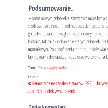
Podsumowanie.
Montaż nowych gniazdek elektrycznych może być pr
środków ostrożności. Przed rozpoczęciem prac, nale
gniazdek powinien uwzględniać standardy, funkcjona
krokach, takich jak odkręcenie starych gniazdek,
montażowym. Po zakończeniu montażu, należy włączyć 
lub nie mamy doświadczenia, zawsze warto skonsulto
Tags
Montaż nowych gniazdek
Nawigacja
Previous
PREVIOUS
Reumatoidalne zapalenie stawów (RZS) – Przyczy
wpisu
Post
zagrożenia i efektywne leczenie.
Dodaj komentarz