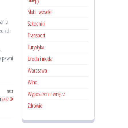
Sklepy
Ślub i wesele
aniu
Szkodniki
ednich
Transport
Turystyka
u
y pewni
Uroda i moda
Warszawa
Wino
NEXT
Next
Wyposażenie wnętrz
rskie
Post
Zdrowie